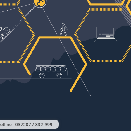
otline - 037207 / 832-999